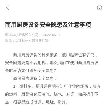
商用厨房设备安全隐患及注意事项
深圳学校厨房设备公司
2022-06-11
来源：福建福州厨房设备厂家
商用厨房设备的种类繁多，使用起来也有讲究，
安全问题更是不容忽视，那么我们在使用商用厨房设
备时应该如何避免安全隐患?
商用厨房设备安全隐患：
1、燃料多。厨具是用明火进行作业的场所，所有
的燃料一般是液化石油气、煤气、炭等，如果操作不
当，很容易造成泄漏、燃烧、爆炸。