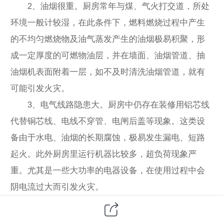
2、油烟很重。厨房常年与煤、气火打交道，所处
环境一般计较湿，在此条件下，燃料燃烧过程中产生
的不均匀燃烧物及油气蒸发产生的油烟极易积聚，形
成一定厚度的可燃物油层，并在墙面、油烟管道、抽
油烟机表面附着一层，如不及时清洗油烟管道，就有
可能引发火灾。
3、电气线路隐患大。厨房中仍存在装修用铝芯线
代替铜芯线、电线不穿管、电闸后盖等现象。这类设
备由于水电、油烟的长期腐蚀，极易发生漏电、短路
起火。此外厨房里运行机器比较多，超负荷现象严
重。尤其是一些大功率的电器设备，在使用过程中会
阴电流过大而引发火灾。
4、灶具容易发生事故。如果灶、餐具使用不当，
很容易引起厨房火灾。由于高压锅、蒸气锅、电饭