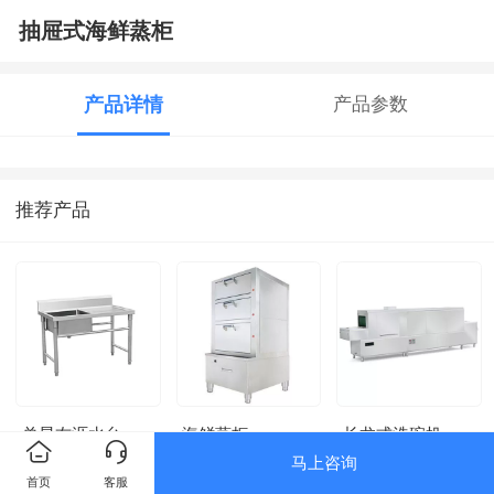
抽屉式海鲜蒸柜
产品详情
产品参数
推荐产品
单星右沥水台
海鲜蒸柜
长龙式洗碗机
马上咨询
首页
客服